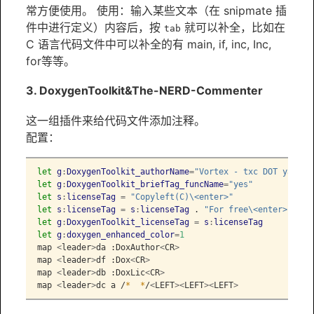
常方便使用。 使用：输入某些文本（在 snipmate 插
件中进行定义）内容后，按
就可以补全，比如在
tab
C 语言代码文件中可以补全的有 main, if, inc, Inc,
for等等。
3. DoxygenToolkit&The-NERD-Commenter
这一组插件来给代码文件添加注释。
配置：
let
g
:
DoxygenToolkit_authorName
=
"Vortex - txc DOT yang A
let
g
:
DoxygenToolkit_briefTag_funcName
=
"yes"
let
s
:
licenseTag
=
"Copyleft(C)\<enter>"
let
s
:
licenseTag
=
s
:
licenseTag
 . 
"For free\<enter>"
let
g
:
DoxygenToolkit_licenseTag
=
s
:
licenseTag
let
g
:
doxygen_enhanced_color
=
1
map
<
leader
>
da :DoxAuthor
<
CR
>
map
<
leader
>
df :Dox
<
CR
>
map
<
leader
>
db :DoxLic
<
CR
>
map
<
leader
>
dc a /
*
*
/
<
LEFT
><
LEFT
><
LEFT
>