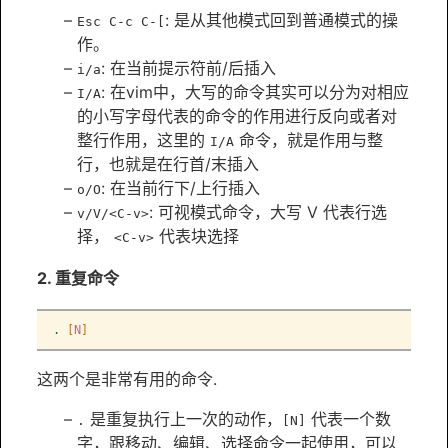
: 是从其他模式回到普通模式的操
Esc C-c C-[
作。
: 在当前提示符前/后插入
i/a
: 在vim中，大写的命令其实可以分为对相应
I/A
的小写字母代表的命令的作用进行反向或者对
整行作用，这里的
命令，就是作用与整
I/A
行，也就是在行首/末插入
: 在当前行下/上行插入
o/O
: 可视模式命令，大写 V 代表行选
v/V/<C-v>
择，
代表块选择
<C-v>
2. 重复命令
.
[
N
]
这两个是非常有用的命令.
是重复执行上一次的动作，
代表一个数
.
[N]
字，跟移动、编辑、选择命令一起使用，可以