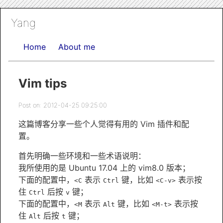
Yang
Home
About me
Vim tips
Post on: 2012-04-25 09:25:00
这篇博客分享一些个人觉得有用的 Vim 插件和配
置。
首先明确一些环境和一些术语说明：
我所使用的是 Ubuntu 17.04 上的 vim8.0 版本；
下面的配置中，
表示
键，比如
表示按
<C
Ctrl
<C-v>
住
后按
键；
Ctrl
v
下面的配置中，
表示
键，比如
表示按
<M
Alt
<M-t>
住
后按
键；
Alt
t