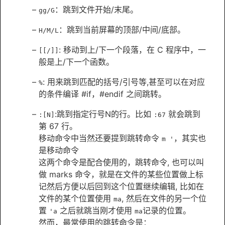
：跳到文件开始/末尾。
gg/G
：跳到当前屏幕的顶部/中间/底部。
H/M/L
: 移动到上/下一个段落，在 C 程序中，一
[[/]]
般是上/下一个函数。
: 用来跳到匹配的括号/引号等,甚至可以在对应
%
的条件编译 #if，#endif 之间跳转。
:跳到指定行号N的行。比如
就会跳到
:[N]
:67
第 67 行。
移动命令中当然还要提到跳转命令
，其实也
m '
是移动命令
这两个命令是配合使用的，跳转命令, 也可以叫
做 marks 命令，就是在文件的某些位置做上标
记然后方便以后回到这个位置继续编辑, 比如在
文件的某个位置使用
, 然后在文件的另一个位
ma
置
之后就跳当刚才使用
记录的位置。
'a
ma
然而，最常使用的跳转命令是：