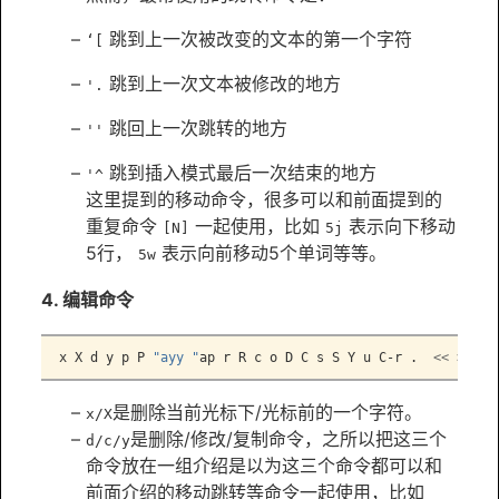
跳到上一次被改变的文本的第一个字符
‘[
跳到上一次文本被修改的地方
'.
跳回上一次跳转的地方
''
跳到插入模式最后一次结束的地方
'^
这里提到的移动命令，很多可以和前面提到的
重复命令
一起使用，比如
表示向下移动
[N]
5j
5行，
表示向前移动5个单词等等。
5w
4. 编辑命令
x
 X d y p P 
"ayy "
ap r R c o D C s S Y u C-r .  
<<
>>
是删除当前光标下/光标前的一个字符。
x/X
是删除/修改/复制命令，之所以把这三个
d/c/y
命令放在一组介绍是以为这三个命令都可以和
前面介绍的移动跳转等命令一起使用，比如