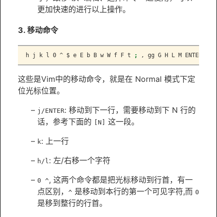
更加快速的进行以上操作。
3. 移动命令
h
 j k l 0 ^ $ e E b B w W f F t 
;
,
 gg G H L M ENTER [[ 
这些是Vim中的移动命令，就是在 Normal 模式下定
位光标位置。
: 移动到下一行，需要移动到下 N 行的
j/ENTER
话，参考下面的
这一段。
[N]
: 上一行
k
: 左/右移一个字符
h/l
, 这两个命令都是把光标移动到行首，有一
0 ^
点区别，
是移动到本行的第一个可见字符,而
^
0
是移到整行的行首。