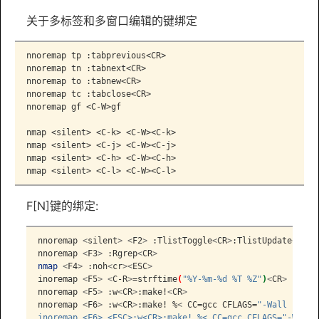
关于多标签和多窗口编辑的键绑定
nnoremap tp :tabprevious<CR>

nnoremap tn :tabnext<CR>

nnoremap to :tabnew<CR>

nnoremap tc :tabclose<CR>

nnoremap gf <C-W>gf 

nmap <silent> <C-k> <C-W><C-k>

nmap <silent> <C-j> <C-W><C-j>

nmap <silent> <C-h> <C-W><C-h>

nmap <silent> <C-l> <C-W><C-l>
F[N]键的绑定:
nnoremap
<
silent
>
<
F2
>
 :TlistToggle
<
CR
>
:TlistUpdate
<
CR
>
nnoremap
<
F3
>
 :Rgrep
<
CR
>
nmap
<
F4
>
 :noh
<
cr
><
ESC
>
inoremap
<
F5
>
<
C-R
>
=strftime
(
"%Y-%m-%d %T %Z"
)
<
CR
>
nnoremap
<
F5
>
 :w
<
CR
>
:make!
<
CR
>
nnoremap
<
F6
>
 :w
<
CR
>
:make! %
<
 CC=gcc CFLAGS=
"-Wall -g -O
inoremap <F6> <ESC>:w<CR>:make! %< CC=gcc CFLAGS="-Wall 