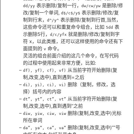
表示删除/复制一行，
是删除/修
dd/yy
dw/cw/yw
改/复制一个单词,
表示删除/修改/复
d$/c$/y$
制到行末，
表示删除/复制到行首,当然，
d^/y^
这些命令还可以和重复命令组合，比如
表
5dd
示删除5行，
就是删除/修改/复制到字
d/c/yfx
符 x，以此类推，还可以这样使用的命令还有下
面提到的
命令。
v
灵活的组合前面介绍的这几个命令，在写代码
的过程中使用起来非常方便，比如:
从当前字符开始删除(复
df), yf), cf), vf)
制,改变,选中),直到遇到=之后
删除（复制，修改，选
di), yi), ci), vi)
择）括号内的内容
从当前字符开始删除(复
dt”, yt”, ct”, vt”
制,改变,选中),直到遇到”之前
删除(复制,改变,选中)光标
diw, yiw, ciw, viw
所在单词
删除(复制,改变,选中)”“号
da”, ya”, ca”, va”