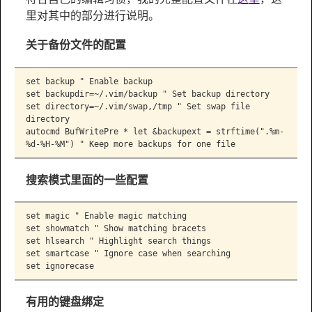
里对其中的部分进行说明。
关于备份文件的配置
set backup " Enable backup

set backupdir=~/.vim/backup " Set backup directory

set directory=~/.vim/swap,/tmp " Set swap file 
directory

autocmd BufWritePre * let &backupext = strftime(".%m-
%d-%H-%M") " Keep more backups for one file
搜索模式里面的一些配置
set magic " Enable magic matching

set showmatch " Show matching bracets

set hlsearch " Highlight search things

set smartcase " Ignore case when searching

set ignorecase
有用的键盘绑定