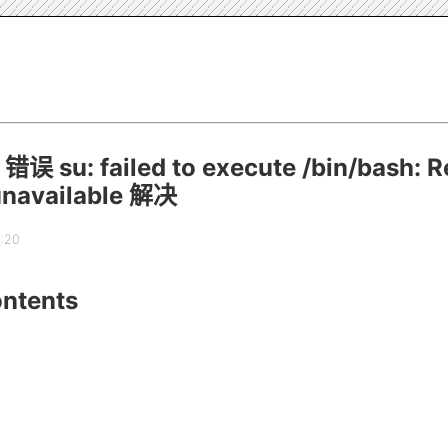
 错误 su: failed to execute /bin/bash: 
unavailable 解决
4:20
ontents