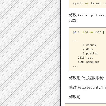
sysctl
-w
  kernel.pi
修改
kernel.pid_max
程数:
ps
 h 
-Led
-o
 user 
|
---
1
 chrony
2
 dbus
2
 postfix
2513
 root
4091
 someuser
---
修改用户进程数限制:
修改 /etc/security/
修改前: